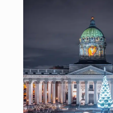
теле
и и друзья!
ошло грандиозное событие, которым мы спешим поделиться 
ого здания, в котором расположен наш отель, перед н
анкт-Петербурга — Казанский собор.
новый, праздничный облик Невского проспекта, и мы счастли
 завершение 2025 года — символ обновления, красоты и торже
ветствовать всех — и давних друзей, и тех, кто только от
под праздничные своды, где история и современность созда
ронировать номер с видом на Казанский собор и праздничны
есте!