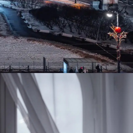
тичном доме Андрея Гансена постройки 1776-1777х
изящество Имперской столицы.
очаровательных и пешеходных улиц города, уютная и
кого проспекта, открывает величественный вид на
сард
«Smart»
, элегантных
номеров с настоящим
самую очаровательную пешеходную улицу города.
«Люкс»
«Президентский Люкс»
й
и премиальный
.
и на Казанский собор. Это место, где рождаются
 красоты и гармонии.
пречный отдых в сердце Северной столицы. Будем
 в ресторане OSOBA, где каждый вечер становится