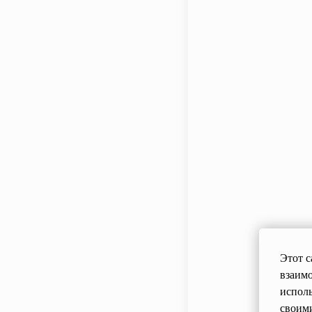
Для нас боль
С теплом и 
Команда оте
УЗНАТЬ
Этот с
взаимо
исполь
своим