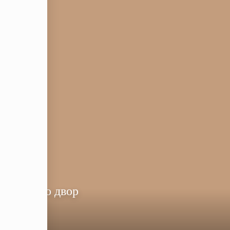
окнами во двор
НУ