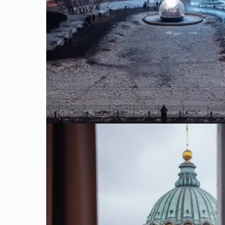
 городу и нашим гостям,
ля Kempf Nevsky!
 Nevsky расположен в самом сердце Санкт-Петербурга, в аутен
емчужина исторической застройки хранит дух и архитектурное 
нная улица, 16/26 - это не просто адрес. Это одна из самых 
 атмосферой старого Петербурга. Расположение отеля с Невс
бор.
Ман
вили для гостей 64 уникальных номера — от уютных
«Улучшенного»
«Люкс»
итерский дворов, от
до
с видом на 
еличественный вид на Казанский собор, открывает видово
х — это место, где прошлое встречается с настоящим.
ресторан OSOBA
ть отеля —
с панорамными окнами, выходящим
еские впечатления высочайшего уровня в уникальной атмосфере
ля Kempf с нетерпением ждет возможности подарить Вам безу
 с выбором идеального номера и забронировать для Вас место