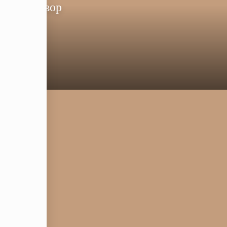
ами во двор
НУ