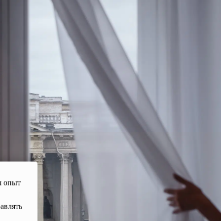
ш опыт
равлять