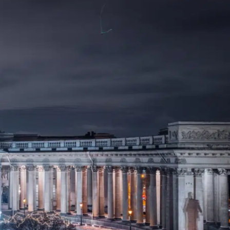
с вами. После масштабной реконструкции фасада
ами вновь открывается захватывающий вид на
вы стать его частью.
ства.
кроет для себя наш отель в новом свете. Добро
ют неповторимую магию!
й ужин в ресторане — давайте завершим этот год