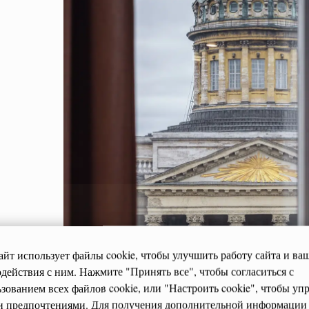
шая честь стать частью Вашего петербургского путешествия.
гостеприимством,
ля Kempf
 ЦЕНУ
айт использует файлы cookie, чтобы улучшить работу сайта и ва
действия с ним. Нажмите "Принять все", чтобы согласиться с
зованием всех файлов cookie, или "Настроить cookie", чтобы уп
и предпочтениями. Для получения дополнительной информации