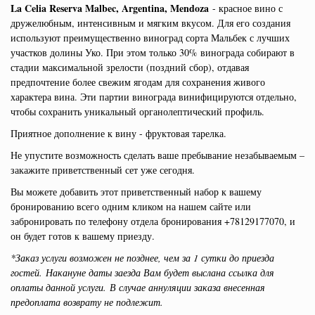
La Celia Reserva Malbec, Argentina, Mendoza
- красное вино с
дружелюбным, интенсивным и мягким вкусом. Для его создания
используют преимущественно виноград сорта Мальбек с лучших
участков долины Уко. При этом только 30% винограда собирают в
стадии максимальной зрелости (поздний сбор), отдавая
предпочтение более свежим ягодам для сохранения живого
характера вина. Эти партии винограда винифицируются отдельно,
чтобы сохранить уникальный органолептический профиль.
Приятное дополнение к вину - фруктовая тарелка.
Не упустите возможность сделать ваше пребывание незабываемым –
закажите приветственный сет уже сегодня.
Вы можете добавить этот приветственный набор к вашему
бронированию всего одним кликом на нашем сайте или
забронировать по телефону отдела бронирования +78129177070, и
он будет готов к вашему приезду.
*Заказ услуги возможен не позднее, чем за 1 сутки до приезда
гостей.
Накануне даты заезда Вам будет выслана ссылка для
оплаты данной услуги.
В случае аннуляции заказа внесенная
предоплата возврату не подлежит.