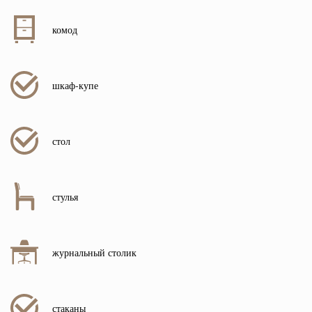
комод
шкаф-купе
стол
стулья
журнальный столик
стаканы