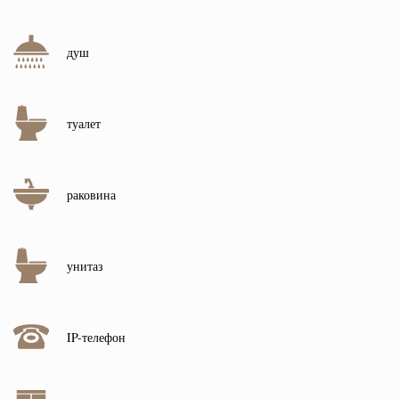
душ
туалет
раковина
унитаз
IP-телефон