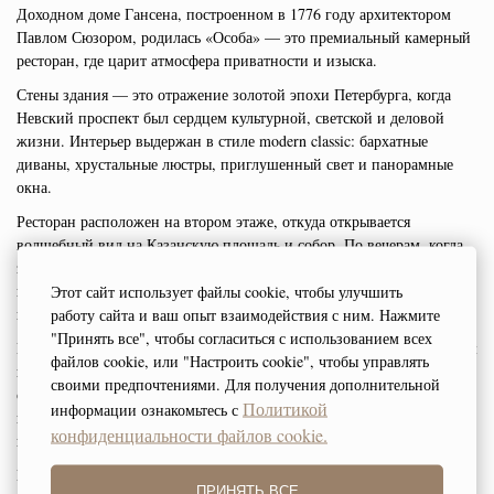
Доходном доме Гансена, построенном в 1776 году архитектором
Павлом Сюзором, родилась «Особа» — это премиальный камерный
ресторан, где царит атмосфера приватности и изыска.
Стены здания — это отражение золотой эпохи Петербурга, когда
Невский проспект был сердцем культурной, светской и деловой
жизни. Интерьер выдержан в стиле modern classic: бархатные
диваны, хрустальные люстры, приглушенный свет и панорамные
окна.
Ресторан расположен на втором этаже, откуда открывается
волшебный вид на Казанскую площадь и собор. По вечерам, когда
зажигаются огни, здесь царит атмосфера романтики и уюта, словно
в гостиной петербургской аристократии. Эпоха изящества. Место
Этот сайт использует файлы cookie, чтобы улучшить
встреч. Пространство вкуса и культуры.
работу сайта и ваш опыт взаимодействия с ним. Нажмите
"Принять все", чтобы согласиться с использованием всех
В «Особе» каждый гость становится частью изысканного круга. Наш
файлов cookie, или "Настроить cookie", чтобы управлять
персонал — не просто официанты и сомелье, а проводники в мир
своими предпочтениями. Для получения дополнительной
современной аристократии. Они помнят ваши предпочтения, ловят
Политикой
информации ознакомьтесь с
настроение и всегда знают, когда предложить бокал любимого вина
конфиденциальности файлов cookie.
или ненавязчиво оставить вас наедине с особенным моментом.
Мы приглашаем вас не просто на ужин — в светское общество
ПРИНЯТЬ ВСЕ