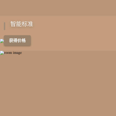
商店。 该建筑有1871-1888年俄罗斯外贸银行的金库。 如今，汉森
公寓已被公认为文化遗产。
智能标准
获得价格