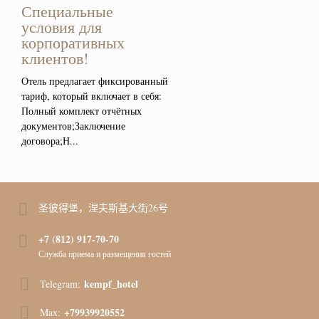
Специальные
условия для
корпоративных
клиентов!
Отель предлагает фиксированный
тариф, который включает в себя:
Полный комплект отчётных
документов;Заключение
договора;Н...
圣彼得堡，涅夫斯基大街26号
+7 (812) 917-70-70
Служба приема и размещения гостей
kempf_hotel
Telegram:
+79939920552
Max: