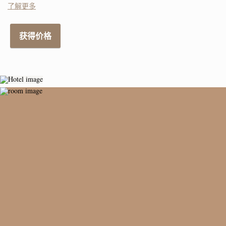
山大教堂的酒店套房的正面视图，除了Kempf Nevsky酒店之外，该
了解更多
市的任何酒店都无法提供！ 沿着涅夫斯基大街（Nevsky Prospekt）
以"折衷主义"风格建造的优雅建筑毗邻着名的歌手公司之家。 我们
获得价格
为客人提供47间不同类别的客房-从标准到套房，设有私人观景阳
台。 每个房间都有一个独特的内部现代风格. 他们中的大多数提供了
喀山大教堂的壮丽全景，以及马来亚Konyushennaya街的步行区。 酒
店位于城市文化和商业生活的中心，您可以计划商务和旅游之旅，
并在北部首都度过难忘的时光。 建筑物的历史 酒店位于Nevsky
Prospekt和Malaya Konyushennaya街拐角处的第一座石头三层房屋
内。 这所房子建于1776-1777年。 房子的主人包括珠宝商
J.P.Lubier，建筑师Julius Osipovich Dutel和Luigi Rusca，法国科目
Dorothea Fedorovna Barro和Dominique Osipovich Riva。 许多世纪以
来，着名居民的丰富遗产渗透到建筑物的墙壁上。 1874年，这座建
筑呈现出更加熟悉的外观。 在建筑师瓦西里*安德烈耶维奇*凯内尔
（Vasily Andreevich Kenel）的指导下，该建筑成为一座五层建筑，
具有折衷主义的立面。 与主楼一起，建筑师建造了庭院翼。 这是圣
彼得堡第一批拥有两层楼高店面的房屋之一。 该客户是该网站的新
所有者，挪威企业家G.I.Hansen。 重建后，该建筑有：展览厅，银
行，电话交换机，牙科诊所，家具沙龙，手表，珠宝，音乐和烟草