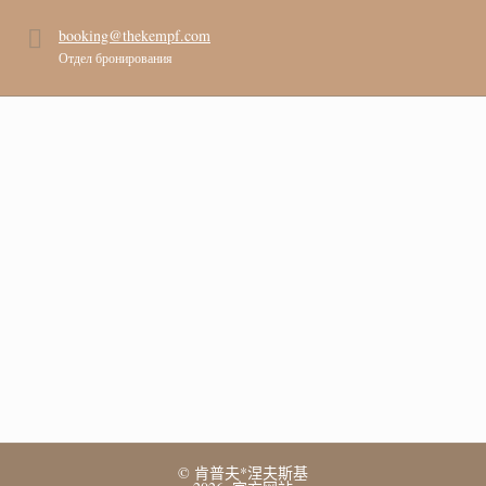
booking@thekempf.com
Отдел бронирования
© 肯普夫*涅夫斯基