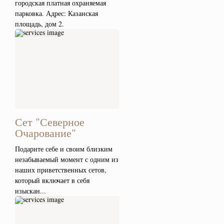
городская платная охраняемая
парковка. Адрес: Казанская
площадь, дом 2.
Сет "Северное
Очарование"
Подарите себе и своим близким
незабываемый момент с одним из
наших приветственных сетов,
который включает в себя
изыскан...